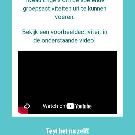
niveau Engels om de spelende
groepsactiviteiten uit te kunnen
voeren.
Bekijk een voorbeeldactiviteit in
de onderstaande video!
Test het nu zelf!